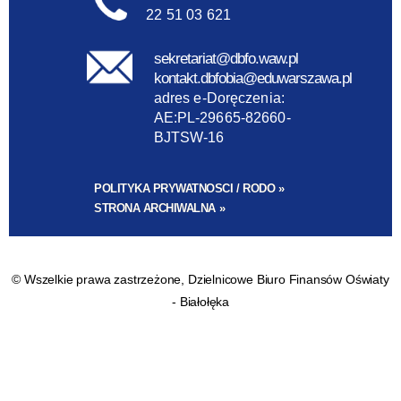
22 51 03 621
sekretariat@dbfo.waw.pl
kontakt.dbfobia@eduwarszawa.pl
adres e-Doręczenia:
AE:PL-29665-82660-
BJTSW-16
POLITYKA PRYWATNOSCI / RODO »
STRONA ARCHIWALNA »
© Wszelkie prawa zastrzeżone, Dzielnicowe Biuro Finansów Oświaty
- Białołęka