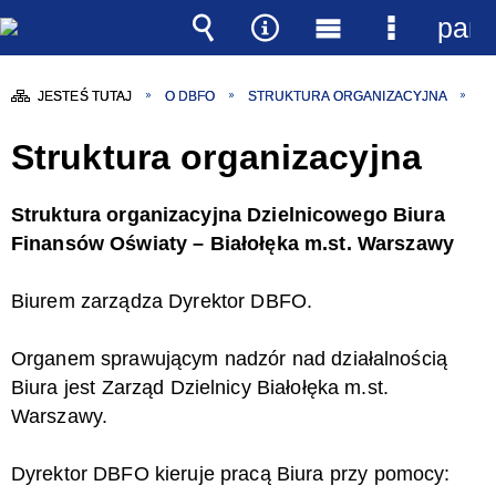
pane
Wyszukiwarka
Narzędzia
Menu
Menu
główne
szczegół
JESTEŚ TUTAJ
O DBFO
STRUKTURA ORGANIZACYJNA
Struktura organizacyjna
Struktura organizacyjna Dzielnicowego Biura
Finansów Oświaty – Białołęka m.st. Warszawy
Biurem zarządza Dyrektor DBFO.
Organem sprawującym nadzór nad działalnością
Biura jest Zarząd Dzielnicy Białołęka m.st.
Warszawy.
Dyrektor DBFO kieruje pracą Biura przy pomocy: